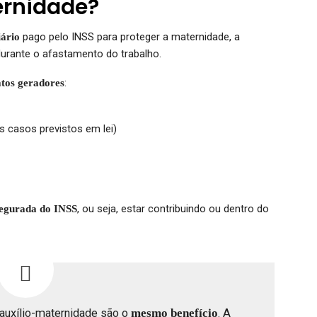
ernidade?
pago pelo INSS para proteger a maternidade, a
iário
durante o afastamento do trabalho.
:
atos geradores
 casos previstos em lei)
, ou seja, estar contribuindo ou dentro do
segurada do INSS
auxílio-maternidade são o
mesmo benefício
. A