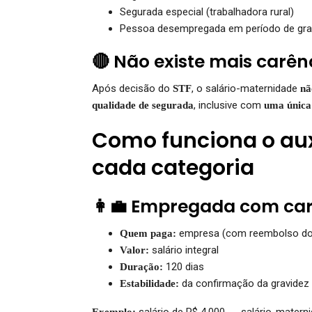
Segurada especial (trabalhadora rural)
Pessoa desempregada em período de gr
🔴 Não existe mais carên
Após decisão do
, o salário-maternidade
STF
nã
, inclusive com
qualidade de segurada
uma única 
Como funciona o aux
cada categoria
👩‍💼 Empregada com car
empresa (com reembolso do
Quem paga:
salário integral
Valor:
120 dias
Duração:
da confirmação da gravidez
Estabilidade:
salário de R$ 4.000 → salário-matern
Exemplo: