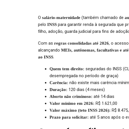
O
(também chamado de
salário-maternidade
au
pelo
para garantir renda à segurada que p
INSS
filho, adoção, guarda judicial para fins de adoç
Com as
, o acesso
regras consolidadas até 2026
alcançando
MEIs, autônomas, facultativas e at
.
ao INSS
seguradas do INSS (CLT,
Quem tem direito:
desempregada no período de graça)
não existe mais carência míni
Carência:
120 dias (4 meses)
Duração:
até 14 dias
Aborto não criminoso:
R$ 1.621,00
Valor mínimo em 2026:
R$ 8.475
Valor máximo (teto INSS 2026):
até 5 anos após o e
Prazo para solicitar: