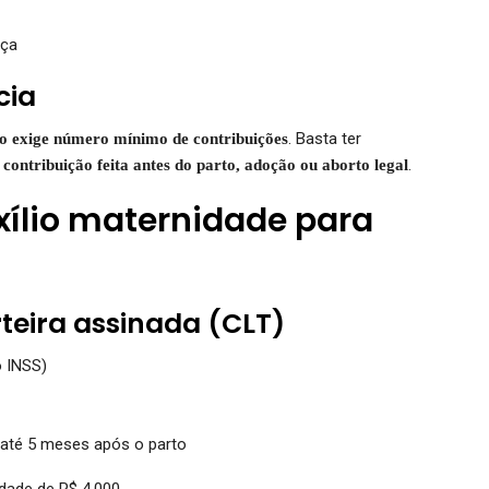
aça
cia
. Basta ter
o exige número mínimo de contribuições
.
contribuição feita antes do parto, adoção ou aborto legal
ílio maternidade para
teira assinada (CLT)
 INSS)
 até 5 meses após o parto
idade de R$ 4.000