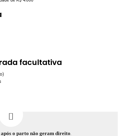
a
rada facultativa
o)
s
s
após o parto não geram direito
.