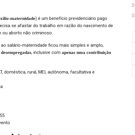
) é um benefício previdenciário pago
xílio-maternidade
recisa se afastar do trabalho em razão do nascimento de
ão ou aborto não criminoso.
 ao salário-maternidade ficou mais simples e amplo,
, inclusive com
é desempregadas
apenas uma contribuição
 doméstica, rural, MEI, autônoma, facultativa e
ma
,55
vento