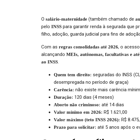
O
(também chamado de
salário-maternidade
au
pelo
para garantir renda à segurada que p
INSS
filho, adoção, guarda judicial para fins de adoç
Com as
, o acesso
regras consolidadas até 2026
alcançando
MEIs, autônomas, facultativas e at
.
ao INSS
seguradas do INSS (CLT,
Quem tem direito:
desempregada no período de graça)
não existe mais carência míni
Carência:
120 dias (4 meses)
Duração:
até 14 dias
Aborto não criminoso:
R$ 1.621,00
Valor mínimo em 2026:
R$ 8.475
Valor máximo (teto INSS 2026):
até 5 anos após o e
Prazo para solicitar: