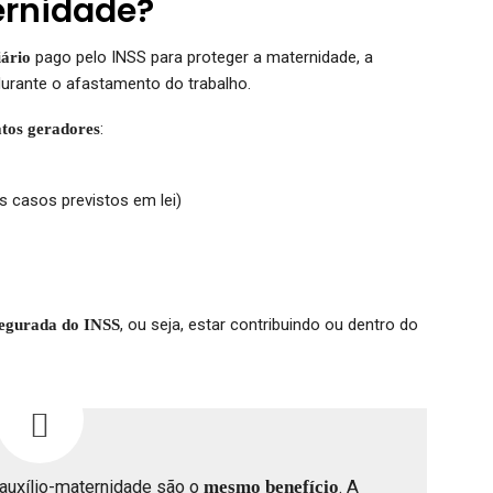
ernidade?
pago pelo INSS para proteger a maternidade, a
iário
durante o afastamento do trabalho.
:
atos geradores
 casos previstos em lei)
, ou seja, estar contribuindo ou dentro do
segurada do INSS
auxílio-maternidade são o
mesmo benefício
. A