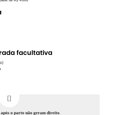
a
rada facultativa
o)
s
s
após o parto não geram direito
.