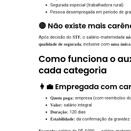
Segurada especial (trabalhadora rural)
Pessoa desempregada em período de gr
🔴 Não existe mais carên
Após decisão do
, o salário-maternidade
STF
nã
, inclusive com
qualidade de segurada
uma única 
Como funciona o aux
cada categoria
👩‍💼 Empregada com car
empresa (com reembolso do
Quem paga:
salário integral
Valor:
120 dias
Duração:
da confirmação da gravidez
Estabilidade:
salário de R$ 4.000 → salário-matern
Exemplo: