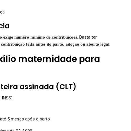
aça
cia
. Basta ter
o exige número mínimo de contribuições
.
contribuição feita antes do parto, adoção ou aborto legal
ílio maternidade para
teira assinada (CLT)
 INSS)
 até 5 meses após o parto
idade de R$ 4.000