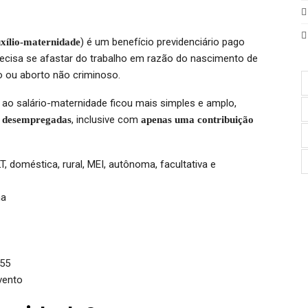
) é um benefício previdenciário pago
xílio-maternidade
recisa se afastar do trabalho em razão do nascimento de
ão ou aborto não criminoso.
 ao salário-maternidade ficou mais simples e amplo,
, inclusive com
é desempregadas
apenas uma contribuição
 doméstica, rural, MEI, autônoma, facultativa e
ma
,55
vento