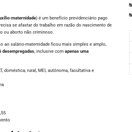
uxílio-maternidade
) é um benefício previdenciário pago
recisa se afastar do trabalho em razão do nascimento de
ção ou aborto não criminoso.
so ao salário-maternidade ficou mais simples e amplo,
até desempregadas
, inclusive com
apenas uma
, doméstica, rural, MEI, autônoma, facultativa e
ma
,55
vento