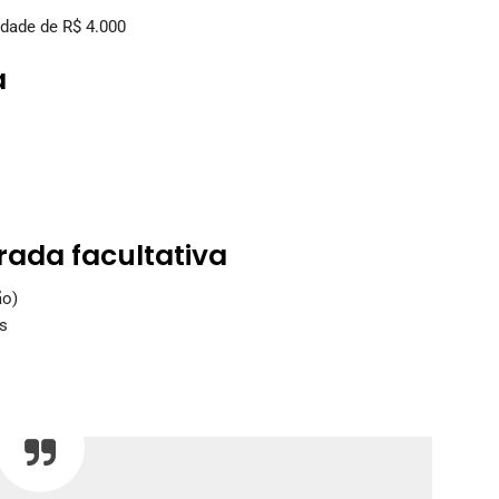
idade de R$ 4.000
a
rada facultativa
ão)
s