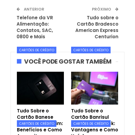
ANTERIOR
PRÓXIMO
Telefone da VR
Tudo sobre o
Alimentação:
Cartão Bradesco
Contatos, SAC,
American Express
0800 e Mais
Centurion
CARTÕES DE CRÉDITO
CARTÕES DE CRÉDITO
VOCÊ PODE GOSTAR TAMBÉM
Tudo Sobre o
Tudo Sobre o
Cartão Banese
Cartão Banrisul
Card ELO Nanquim:
Mastercard Black:
CARTÕES DE CRÉDITO
CARTÕES DE CRÉDITO
Benefícios e Como
Vantagens e Como