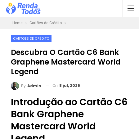
Home
Cartões de Crédito
CARTÕES DE CRÉDITO
Descubra O Cartão C6 Bank
Graphene Mastercard World
Legend
On
8 jul, 2026
By
Admin
Introdução ao Cartão C6
Bank Graphene
Mastercard World
Legend