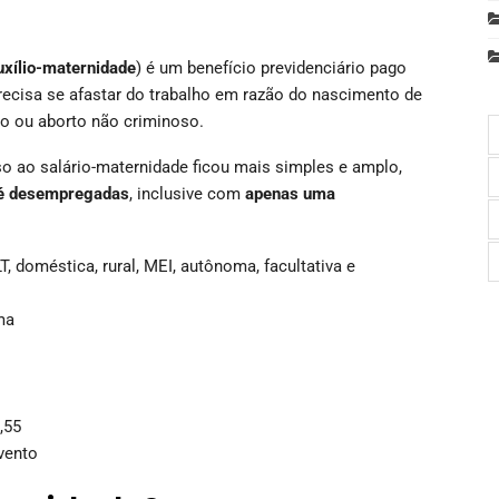
uxílio-maternidade
) é um benefício previdenciário pago
recisa se afastar do trabalho em razão do nascimento de
ção ou aborto não criminoso.
so ao salário-maternidade ficou mais simples e amplo,
até desempregadas
, inclusive com
apenas uma
, doméstica, rural, MEI, autônoma, facultativa e
ma
,55
vento