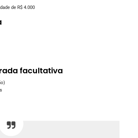
idade de R$ 4.000
a
rada facultativa
ão)
s