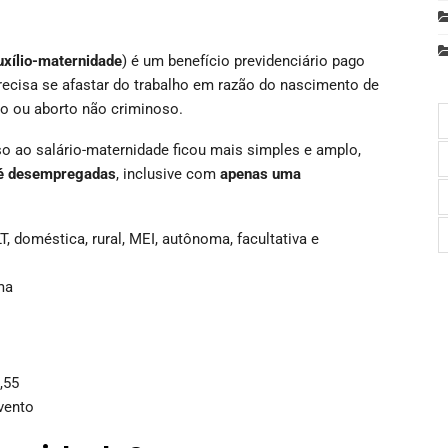
uxílio-maternidade
) é um benefício previdenciário pago
recisa se afastar do trabalho em razão do nascimento de
ção ou aborto não criminoso.
so ao salário-maternidade ficou mais simples e amplo,
até desempregadas
, inclusive com
apenas uma
, doméstica, rural, MEI, autônoma, facultativa e
ma
,55
vento