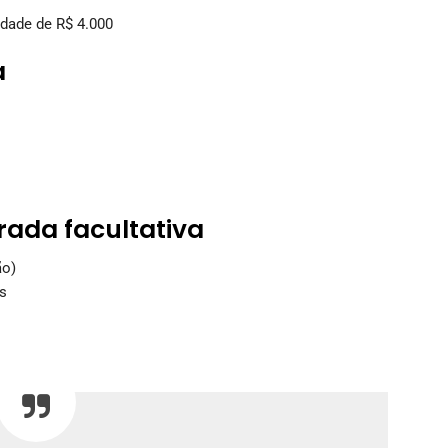
idade de R$ 4.000
a
rada facultativa
ão)
s