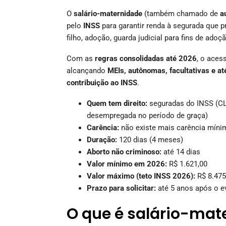
O
salário-maternidade
(também chamado de
a
pelo
INSS
para garantir renda à segurada que p
filho, adoção, guarda judicial para fins de ado
Com as
regras consolidadas até 2026
, o aces
alcançando
MEIs, autônomas, facultativas e 
contribuição ao INSS
.
Quem tem direito:
seguradas do INSS (CLT
desempregada no período de graça)
Carência:
não existe mais carência míni
Duração:
120 dias (4 meses)
Aborto não criminoso:
até 14 dias
Valor mínimo em 2026:
R$ 1.621,00
Valor máximo (teto INSS 2026):
R$ 8.475
Prazo para solicitar:
até 5 anos após o e
O que é salário-mat