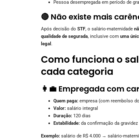
Pessoa desempregada em período de gr
🔴 Não existe mais carên
Após decisão do
STF
, o salário-maternidade
nã
qualidade de segurada
, inclusive com
uma única
legal
.
Como funciona o sa
cada categoria
👩‍💼 Empregada com car
Quem paga:
empresa (com reembolso do
Valor:
salário integral
Duração:
120 dias
Estabilidade:
da confirmação da gravidez
Exemplo:
salário de R$ 4.000 → salário-matern