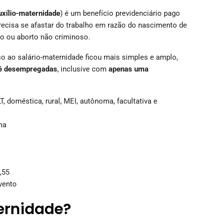
uxílio-maternidade
) é um benefício previdenciário pago
recisa se afastar do trabalho em razão do nascimento de
ção ou aborto não criminoso.
so ao salário-maternidade ficou mais simples e amplo,
até desempregadas
, inclusive com
apenas uma
, doméstica, rural, MEI, autônoma, facultativa e
ma
,55
vento
ernidade?