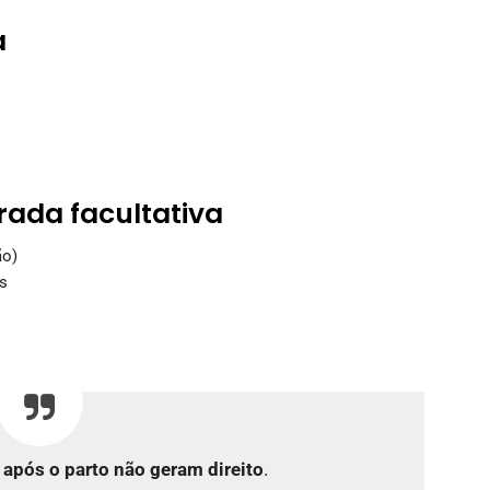
a
rada facultativa
ão)
s
s
após o parto não geram direito
.