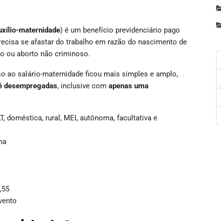
uxílio-maternidade
) é um benefício previdenciário pago
recisa se afastar do trabalho em razão do nascimento de
ção ou aborto não criminoso.
so ao salário-maternidade ficou mais simples e amplo,
até desempregadas
, inclusive com
apenas uma
, doméstica, rural, MEI, autônoma, facultativa e
ma
,55
vento