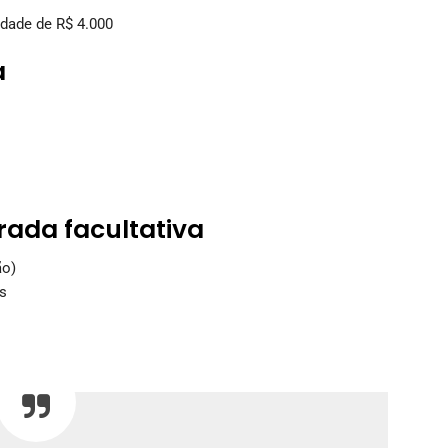
idade de R$ 4.000
a
rada facultativa
ão)
s