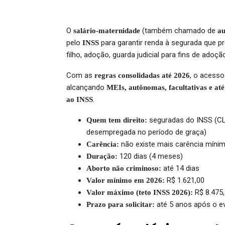
O
(também chamado de
salário-maternidade
au
pelo
para garantir renda à segurada que p
INSS
filho, adoção, guarda judicial para fins de adoç
Com as
, o acesso
regras consolidadas até 2026
alcançando
MEIs, autônomas, facultativas e at
.
ao INSS
seguradas do INSS (CLT,
Quem tem direito:
desempregada no período de graça)
não existe mais carência míni
Carência:
120 dias (4 meses)
Duração:
até 14 dias
Aborto não criminoso:
R$ 1.621,00
Valor mínimo em 2026:
R$ 8.475
Valor máximo (teto INSS 2026):
até 5 anos após o e
Prazo para solicitar: