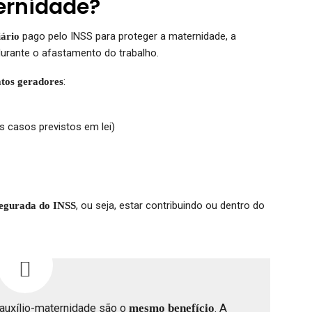
ernidade?
pago pelo INSS para proteger a maternidade, a
iário
durante o afastamento do trabalho.
:
atos geradores
 casos previstos em lei)
, ou seja, estar contribuindo ou dentro do
segurada do INSS
auxílio-maternidade são o
mesmo benefício
. A