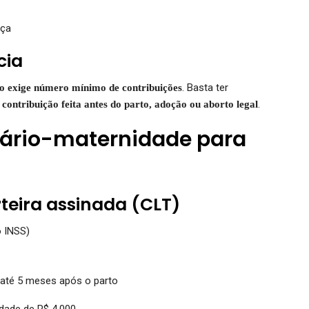
aça
cia
. Basta ter
o exige número mínimo de contribuições
.
contribuição feita antes do parto, adoção ou aborto legal
lário-maternidade para
teira assinada (CLT)
 INSS)
 até 5 meses após o parto
idade de R$ 4.000