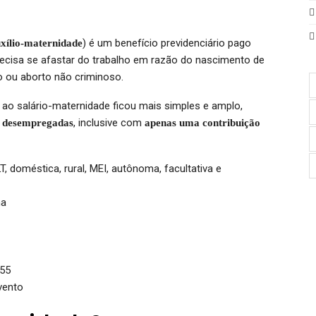
) é um benefício previdenciário pago
xílio-maternidade
recisa se afastar do trabalho em razão do nascimento de
ão ou aborto não criminoso.
 ao salário-maternidade ficou mais simples e amplo,
, inclusive com
é desempregadas
apenas uma contribuição
 doméstica, rural, MEI, autônoma, facultativa e
ma
,55
vento