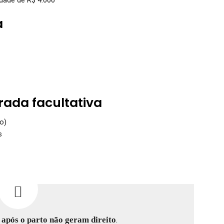
a
rada facultativa
o)
s
s
após o parto não geram direito
.