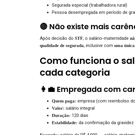
Segurada especial (trabalhadora rural)
Pessoa desempregada em período de gr
🔴 Não existe mais carên
Após decisão do
, o salário-maternidade
STF
nã
, inclusive com
qualidade de segurada
uma única 
Como funciona o sa
cada categoria
👩‍💼 Empregada com car
empresa (com reembolso do
Quem paga:
salário integral
Valor:
120 dias
Duração:
da confirmação da gravidez
Estabilidade:
salário de R$ 4.000 → salário-matern
Exemplo: