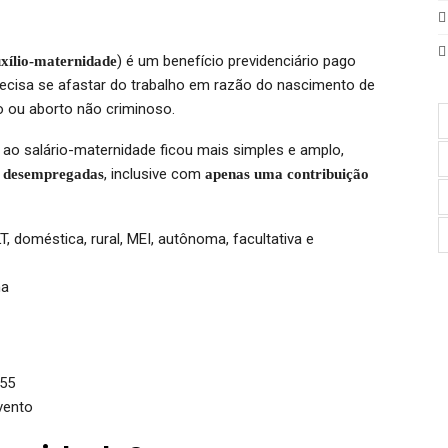
) é um benefício previdenciário pago
xílio-maternidade
recisa se afastar do trabalho em razão do nascimento de
ão ou aborto não criminoso.
 ao salário-maternidade ficou mais simples e amplo,
, inclusive com
é desempregadas
apenas uma contribuição
 doméstica, rural, MEI, autônoma, facultativa e
ma
,55
vento