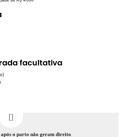
a
rada facultativa
o)
s
s
após o parto não geram direito
.