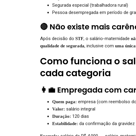
Segurada especial (trabalhadora rural)
Pessoa desempregada em período de gr
🔴 Não existe mais carên
Após decisão do
, o salário-maternidade
STF
nã
, inclusive com
qualidade de segurada
uma única 
Como funciona o sa
cada categoria
👩‍💼 Empregada com car
empresa (com reembolso do
Quem paga:
salário integral
Valor:
120 dias
Duração:
da confirmação da gravidez
Estabilidade:
salário de R$ 4.000 → salário-matern
Exemplo: