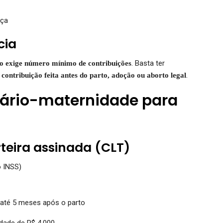
aça
cia
. Basta ter
o exige número mínimo de contribuições
.
contribuição feita antes do parto, adoção ou aborto legal
lário-maternidade para
teira assinada (CLT)
 INSS)
 até 5 meses após o parto
idade de R$ 4.000