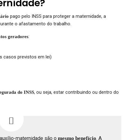
ernidade?
pago pelo INSS para proteger a maternidade, a
iário
durante o afastamento do trabalho.
:
atos geradores
 casos previstos em lei)
, ou seja, estar contribuindo ou dentro do
segurada do INSS
auxílio-maternidade são o
mesmo benefício
. A