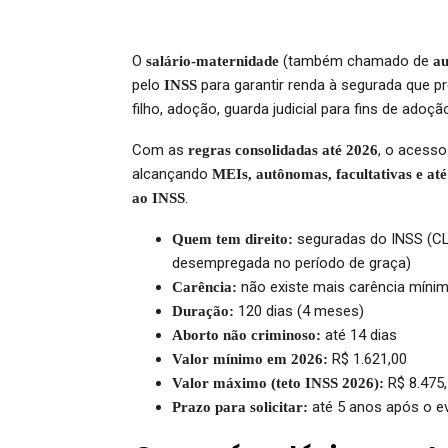
O
(também chamado de
salário-maternidade
au
pelo
para garantir renda à segurada que p
INSS
filho, adoção, guarda judicial para fins de adoç
Com as
, o acesso
regras consolidadas até 2026
alcançando
MEIs, autônomas, facultativas e at
.
ao INSS
seguradas do INSS (CLT,
Quem tem direito:
desempregada no período de graça)
não existe mais carência míni
Carência:
120 dias (4 meses)
Duração:
até 14 dias
Aborto não criminoso:
R$ 1.621,00
Valor mínimo em 2026:
R$ 8.475
Valor máximo (teto INSS 2026):
até 5 anos após o e
Prazo para solicitar: