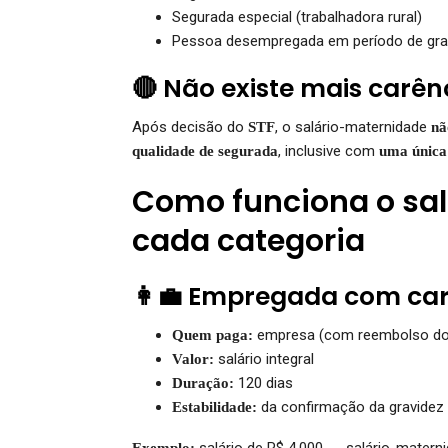
Segurada especial (trabalhadora rural)
Pessoa desempregada em período de gr
🔴 Não existe mais carên
Após decisão do
, o salário-maternidade
STF
nã
, inclusive com
qualidade de segurada
uma única 
Como funciona o sa
cada categoria
👩‍💼 Empregada com car
empresa (com reembolso do
Quem paga:
salário integral
Valor:
120 dias
Duração:
da confirmação da gravidez
Estabilidade:
salário de R$ 4.000 → salário-matern
Exemplo: