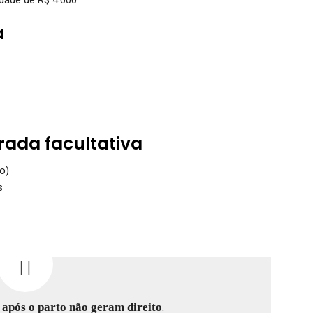
a
rada facultativa
o)
s
s
após o parto não geram direito
.