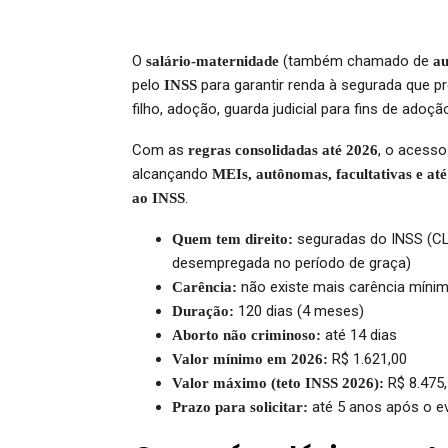
O
(também chamado de
salário-maternidade
au
pelo
para garantir renda à segurada que p
INSS
filho, adoção, guarda judicial para fins de adoç
Com as
, o acesso
regras consolidadas até 2026
alcançando
MEIs, autônomas, facultativas e at
.
ao INSS
seguradas do INSS (CLT,
Quem tem direito:
desempregada no período de graça)
não existe mais carência míni
Carência:
120 dias (4 meses)
Duração:
até 14 dias
Aborto não criminoso:
R$ 1.621,00
Valor mínimo em 2026:
R$ 8.475
Valor máximo (teto INSS 2026):
até 5 anos após o e
Prazo para solicitar: