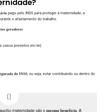
ernidade?
pago pelo INSS para proteger a maternidade, a
iário
durante o afastamento do trabalho.
:
atos geradores
 casos previstos em lei)
, ou seja, estar contribuindo ou dentro do
segurada do INSS
auxílio-maternidade são o
mesmo benefício
. A