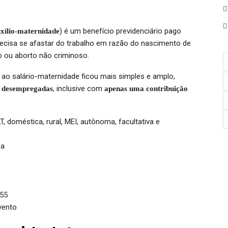
) é um benefício previdenciário pago
xílio-maternidade
recisa se afastar do trabalho em razão do nascimento de
ão ou aborto não criminoso.
 ao salário-maternidade ficou mais simples e amplo,
, inclusive com
é desempregadas
apenas uma contribuição
 doméstica, rural, MEI, autônoma, facultativa e
ma
,55
vento