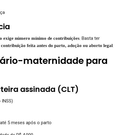
aça
cia
. Basta ter
o exige número mínimo de contribuições
.
contribuição feita antes do parto, adoção ou aborto legal
lário-maternidade para
teira assinada (CLT)
 INSS)
 até 5 meses após o parto
idade de R$ 4.000