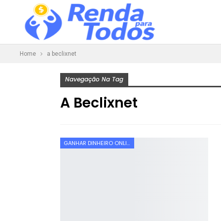
Home
a beclixnet
Navegação Na Tag
A Beclixnet
GANHAR DINHEIRO ONLINE