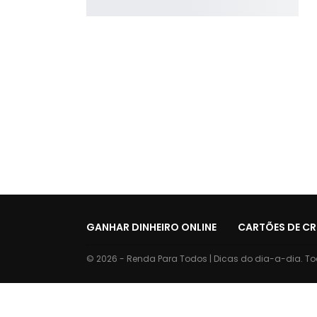
GANHAR DINHEIRO ONLINE
CARTÕES DE CR
© 2026 - Renda Para Todos | Dicas do dia-a-dia. Tod