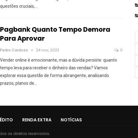
questões cruciais,
…
Pagbank Quanto Tempo Demora
Para Aprovar
Pedro Cardozo
24 nov, 2023
0
Vender online é emocionante, mas a dúvida persiste: quanto
tempo leva para receber o dinheiro das vendas? Vamos
explorar essa questão de forma abrangente, analisando
prazos, planos de
…
ÉDITO
RENDA EXTRA
NOTÍCIAS
os os direitos reservados.