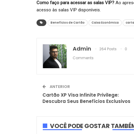
Como faço para acessar as salas VIP?
Ao aprese
acesso às salas VIP disponíveis.
Benefícios de Cartão
Caixa Econômica
carta
Admin
264 Posts
0
Comments
ANTERIOR
Cartão XP Visa Infinite Privilege:
Descubra Seus Benefícios Exclusivos
VOCÊ PODE GOSTAR TAMBÉ
CARTÕES DE CRÉDITO
CARTÕES D