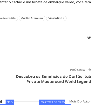
ntar o cartão e um bilhete de embarque válido, você terá
o de credito
Cartão Premium
Visa Infinite
PRÓXIMO
Descubra os Benefícios do Cartão Itaú
Private Mastercard World Legend
M
Mais Do Autor
E CRÉDITO
CARTÕES DE CRÉDITO