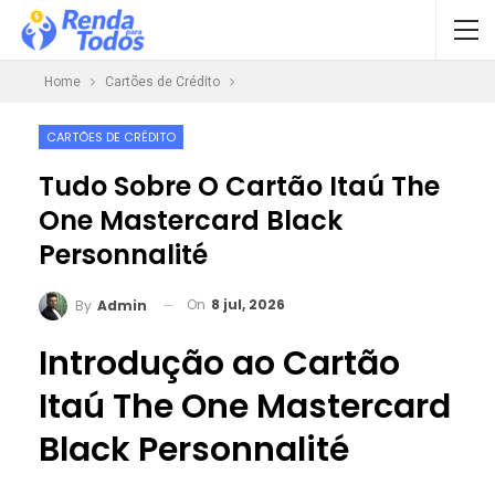
Home
Cartões de Crédito
CARTÕES DE CRÉDITO
Tudo Sobre O Cartão Itaú The
One Mastercard Black
Personnalité
On
8 jul, 2026
By
Admin
Introdução ao Cartão
Itaú The One Mastercard
Black Personnalité