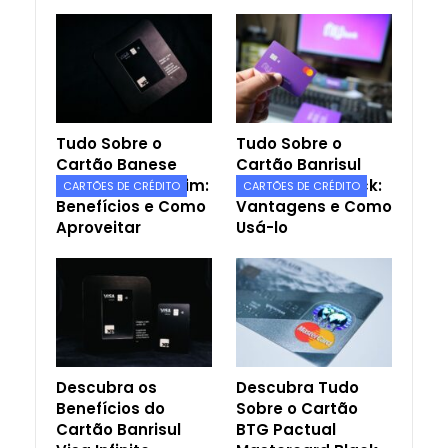
Tudo Sobre o
Tudo Sobre o
Cartão Banese
Cartão Banrisul
Card ELO Nanquim:
Mastercard Black:
CARTÕES DE CRÉDITO
CARTÕES DE CRÉDITO
Benefícios e Como
Vantagens e Como
Aproveitar
Usá-lo
Descubra os
Descubra Tudo
Benefícios do
Sobre o Cartão
Cartão Banrisul
BTG Pactual