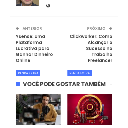
ANTERIOR
PRÓXIMO
Ysense: Uma
Clickworker: Como
Plataforma
Alcançar o
Lucrativa para
Sucesso no
Ganhar Dinheiro
Trabalho
Online
Freelancer
RENDA EXTRA
RENDA EXTRA
VOCÊ PODE GOSTAR TAMBÉM