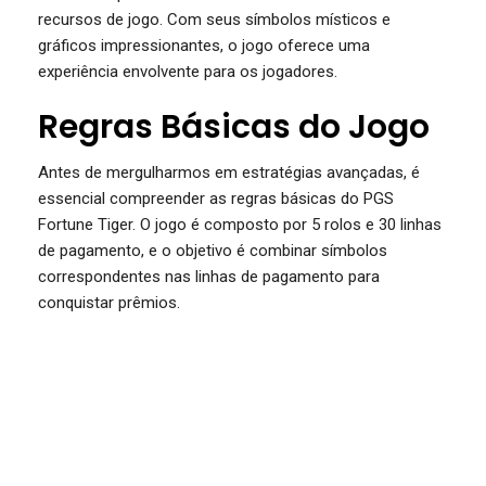
recursos de jogo. Com seus símbolos místicos e
gráficos impressionantes, o jogo oferece uma
experiência envolvente para os jogadores.
Regras Básicas do Jogo
Antes de mergulharmos em estratégias avançadas, é
essencial compreender as regras básicas do PGS
Fortune Tiger. O jogo é composto por 5 rolos e 30 linhas
de pagamento, e o objetivo é combinar símbolos
correspondentes nas linhas de pagamento para
conquistar prêmios.