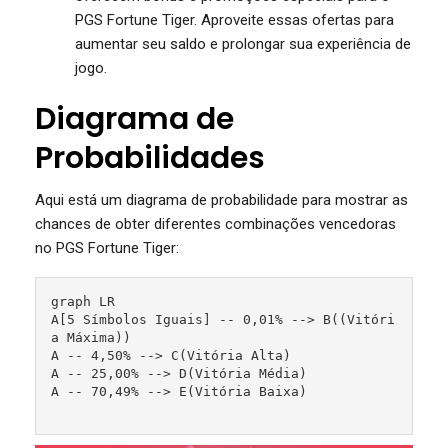
PGS Fortune Tiger. Aproveite essas ofertas para
aumentar seu saldo e prolongar sua experiência de
jogo.
Diagrama de
Probabilidades
Aqui está um diagrama de probabilidade para mostrar as
chances de obter diferentes combinações vencedoras
no PGS Fortune Tiger:
graph LR

A[5 Símbolos Iguais] -- 0,01% --> B((Vitóri
a Máxima))

A -- 4,50% --> C(Vitória Alta)

A -- 25,00% --> D(Vitória Média)

A -- 70,49% --> E(Vitória Baixa)
