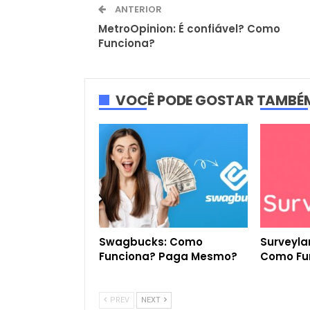
ANTERIOR
MetroOpinion: É confiável? Como
Funciona?
VOCÊ PODE GOSTAR TAMBÉ
FINANÇAS
FINANÇAS
Swagbucks: Como
Surveyla
Funciona? Paga Mesmo?
Como Fu
PREV
NEXT