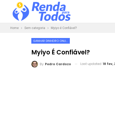
Home
Sem categoria
Myiyo é Confiável?
GANHAR DINHEIRO ONLINE
Myiyo É Confiável?
Last updated
18 fev,
By
Pedro Cardozo