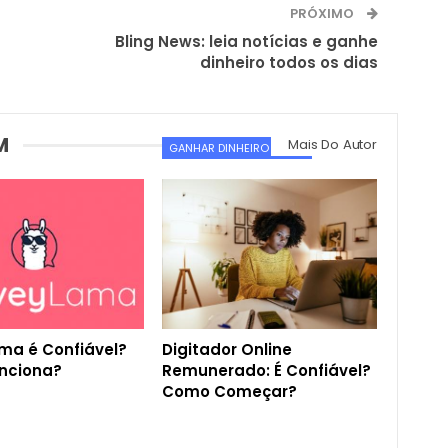
PRÓXIMO
Bling News: leia notícias e ganhe
dinheiro todos os dias
M
Mais Do Autor
GANHAR DINHEIRO ONLINE
ma é Confiável?
Digitador Online
nciona?
Remunerado: É Confiável?
Como Começar?