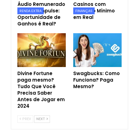
Áudio Remunerado
Casinos com
e Grupo Impulse:
Depósito Mínimo
RENDA EXTRA
FINANÇAS
Oportunidade de
em Real
Ganhos é Real?
Divine Fortune
Swagbucks: Como
paga mesmo?
Funciona? Paga
Tudo Que Você
Mesmo?
Precisa Saber
Antes de Jogar em
2024
PREV
NEXT